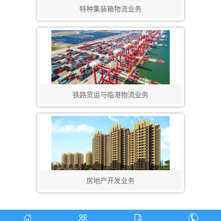
特种集装箱物流业务
铁路货运与临港物流业务
房地产开发业务