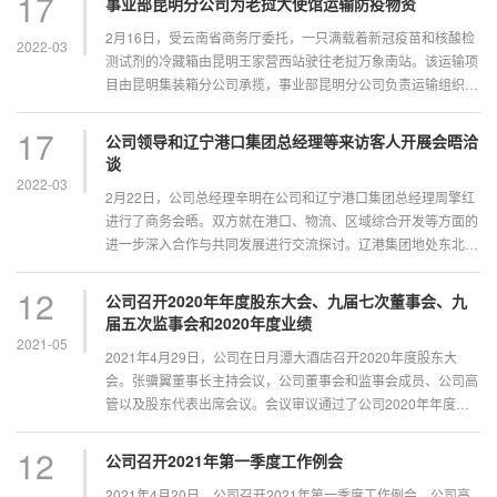
17
事业部昆明分公司为老挝大使馆运输防疫物资
2月16日，受云南省商务厅委托，一只满载着新冠疫苗和核酸检
2022-03
测试剂的冷藏箱由昆明王家营西站驶往老挝万象南站。该运输项
目由昆明集装箱分公司承揽，事业部昆明分公司负责运输组织。
确定运输方...
17
公司领导和辽宁港口集团总经理等来访客人开展会晤洽
谈
2022-03
2月22日，公司总经理辛明在公司和辽宁港口集团总经理周擎红
进行了商务会晤。双方就在港口、物流、区域综合开发等方面的
进一步深入合作与共同发展进行交流探讨。辽港集团地处东北亚
核心区域，...
12
公司召开2020年年度股东大会、九届七次董事会、九
届五次监事会和2020年度业绩
2021-05
2021年4月29日，公司在日月潭大酒店召开2020年度股东大
会。张骥翼董事长主持会议，公司董事会和监事会成员、公司高
管以及股东代表出席会议。会议审议通过了公司2020年年度报
告及...
12
公司召开2021年第一季度工作例会
2021年4月20日，公司召开2021年第一季度工作例会，公司高