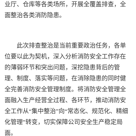
业厅、仓库等各类场所，开展全覆盖排查，全
面整治各类消防隐患。
此次排查整治是当前重要政治任务，各单
位要以此为契机，深入分析消防安全工作存在
的薄弱环节和突出问题，深挖隐患背后的管
理、制度、落实等问题，在消除隐患的同时健
全完善消防安全管理制度。将消防安全管理全
面融入生产经营全过程、各环节，推动消防安
全工作从“集中整治”向“常态化、规范化、精细
化管理”转变，切实保障公司安全生产稳定局
面。