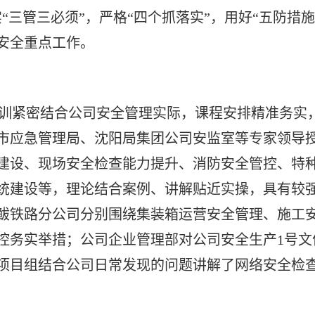
实
“
三管三必须
”
，严格
“
四个抓落实
”
，用好
“
五防措施
安全重点工作。
训紧密结合公司安全管理实际，课程安排精准务实
市应急管理局、沈阳局集团公司安监室等专家领导
建设、现场安全检查能力提升、消防安全管控、特种
统建设等，理论结合案例、讲解贴近实操，具有较
鲅铁路分公司分别围绕集装箱运营安全管理、施工
控务实举措；公司企业管理部对公司安全生产1号
项目组结合公司日常发现的问题讲解了网络安全检