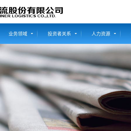
业务领域
投资者关系
人力资源