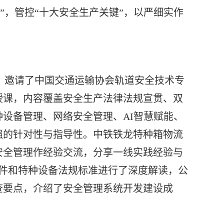
”
，管控
“
十大安全生产关键
”
，以严细实作
，邀请了中国交通运输协会轨道安全技术专
授课，内容覆盖安全生产法律法规宣贯、双
设备管理、网络安全管理、AI智慧赋能、
强的针对性与指导性。中铁铁龙特种箱物流
安全管理作经验交流，分享一线实践经验与
文件和特种设备法规标准进行了深度解读，公
查要点，介绍了安全管理系统开发建设成