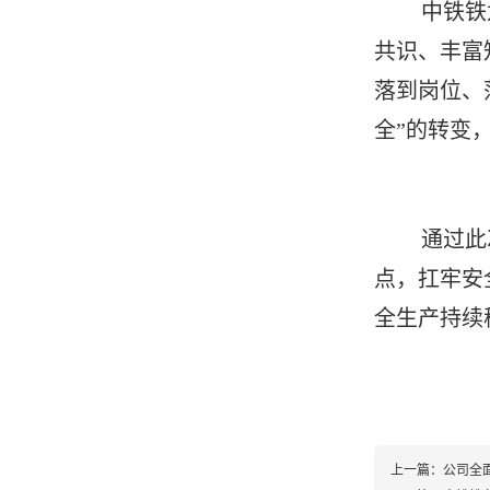
中铁铁
共识、丰富
落到岗位、
全”的转变
通过此
点，扛牢安
全生产持续
上一篇：
公司全