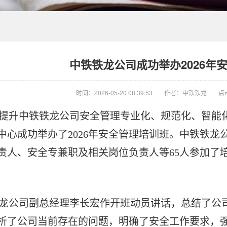
中铁铁龙公司成功举办2026年
时间：2026-05-20 08:39:53
作者：中铁铁龙
点
提升中铁铁龙公司安全管理专业化、规范化、智能化水
中心成功举办了2026年安全管理培训班。中铁铁
责人、安全专兼职及相关岗位负责人等65人参加了
龙公司副总经理李长宏作开班动员讲话，总结了公
析了公司当前存在的问题，明确了安全工作要求，