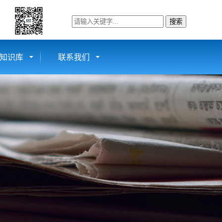
搜索
知识库
联系我们